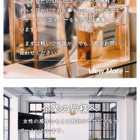
あなたのSNSのコンテンツや感性ス
キルを活かしてお仕事をしたいインフルエ
ンサー/クリエイターを私たちは募集して
います。
まずは軽いご相談からでも、是非お問い
合わせください。
View More –
企業の皆様へ
女性の感性をもとに御社のサービスをサ
ポートいたします。